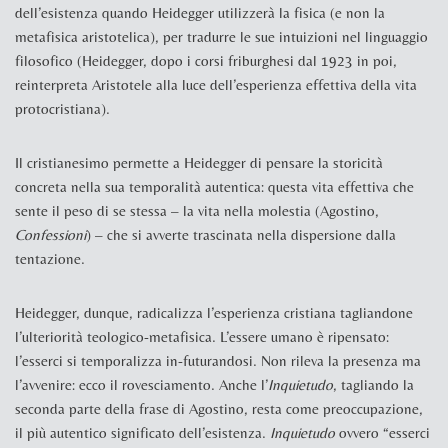
dell’esistenza quando Heidegger utilizzerà la fisica (e non la
metafisica aristotelica), per tradurre le sue intuizioni nel linguaggio
filosofico (Heidegger, dopo i corsi friburghesi dal 1923 in poi,
reinterpreta Aristotele alla luce dell’esperienza effettiva della vita
protocristiana).
Il cristianesimo permette a Heidegger di pensare la storicità
concreta nella sua temporalità autentica: questa vita effettiva che
sente il peso di se stessa – la vita nella molestia (Agostino,
Confessioni
) – che si avverte trascinata nella dispersione dalla
tentazione.
Heidegger, dunque, radicalizza l’esperienza cristiana tagliandone
l’ulteriorità teologico-metafisica. L’essere umano è ripensato:
l’esserci si temporalizza in-futurandosi. Non rileva la presenza ma
l’avvenire: ecco il rovesciamento. Anche l’
Inquietudo
, tagliando la
seconda parte della frase di Agostino, resta come preoccupazione,
il più autentico significato dell’esistenza.
Inquietudo
ovvero “esserci