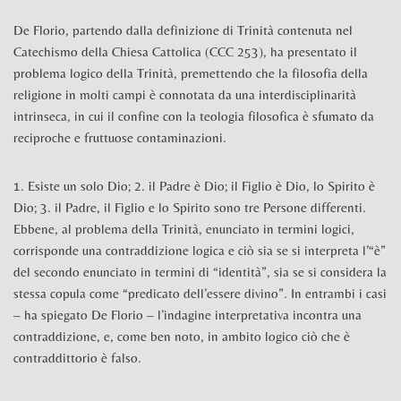
De Florio, partendo dalla definizione di Trinità contenuta nel
Catechismo della Chiesa Cattolica (CCC 253), ha presentato il
problema logico della Trinità, premettendo che la filosofia della
religione in molti campi è connotata da una interdisciplinarità
intrinseca, in cui il confine con la teologia filosofica è sfumato da
reciproche e fruttuose contaminazioni.
1. Esiste un solo Dio; 2. il Padre è Dio; il Figlio è Dio, lo Spirito è
Dio; 3. il Padre, il Figlio e lo Spirito sono tre Persone differenti.
Ebbene, al problema della Trinità, enunciato in termini logici,
corrisponde una contraddizione logica e ciò sia se si interpreta l’“è”
del secondo enunciato in termini di “identità”, sia se si considera la
stessa copula come “predicato dell’essere divino”. In entrambi i casi
– ha spiegato De Florio – l’indagine interpretativa incontra una
contraddizione, e, come ben noto, in ambito logico ciò che è
contraddittorio è falso.