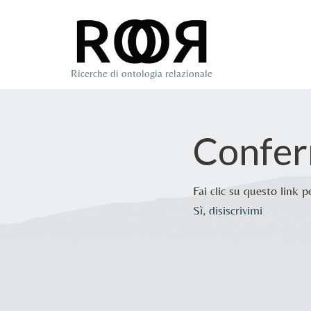
Vai
al
Ricerche di ontologia relazionale
contenuto
Conferm
Fai clic su questo link p
Sì, disiscrivimi