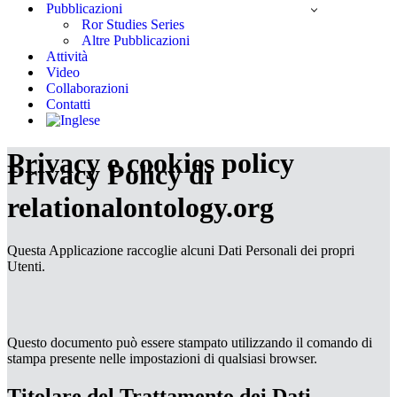
Pubblicazioni
Ror Studies Series
Altre Pubblicazioni
Attività
Video
Collaborazioni
Contatti
Privacy e cookies policy
Privacy Policy di
relationalontology.org
Questa Applicazione raccoglie alcuni Dati Personali dei propri
Utenti.
Questo documento può essere stampato utilizzando il comando di
stampa presente nelle impostazioni di qualsiasi browser.
Titolare del Trattamento dei Dati