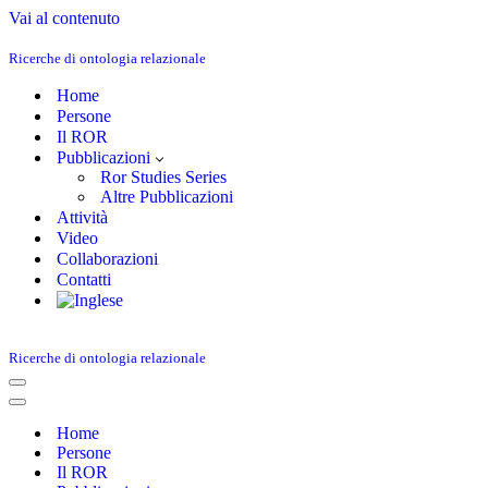
Vai al contenuto
Ricerche di ontologia relazionale
Home
Persone
Il ROR
Pubblicazioni
Ror Studies Series
Altre Pubblicazioni
Attività
Video
Collaborazioni
Contatti
Ricerche di ontologia relazionale
Menu
di
Menu
navigazione
di
Home
navigazione
Persone
Il ROR