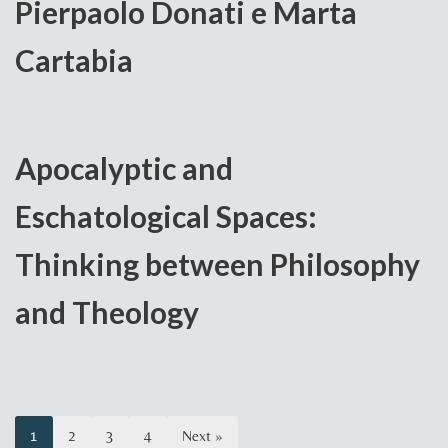
Pierpaolo Donati e Marta
Cartabia
Apocalyptic and
Eschatological Spaces:
Thinking between Philosophy
and Theology
1
2
3
4
Next »