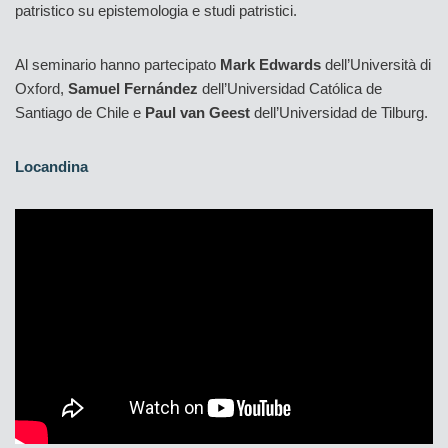
patristico su epistemologia e studi patristici.
Al seminario hanno partecipato
Mark Edwards
dell’Università di
Oxford,
Samuel Fernández
dell’Universidad Católica de
Santiago de Chile e
Paul van Geest
dell’Universidad de Tilburg.
Locandina