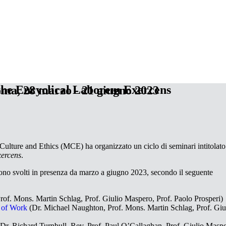
he Encyclical Laborem Exercens
Roma, 28 marzo - 21 giugno 2023
s, Culture and Ethics (MCE) ha organizzato un ciclo di seminari intitolato
ercens
.
 si sono svolti in presenza da marzo a giugno 2023, secondo il seguente
rof. Mons. Martin Schlag, Prof. Giulio Maspero, Prof. Paolo Prosperi)
 of Work
(Dr. Michael Naughton, Prof. Mons. Martin Schlag, Prof. Giu
Dr. Richard Turnbull, Rev. Prof. Paul O’Callaghan, Prof. Giulio Masp