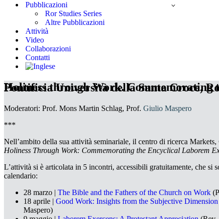
Pubblicazioni
Ror Studies Series
Altre Pubblicazioni
Attività
Video
Collaborazioni
Contatti
Holiness through Work. Commemorating t
Pontificia Università della Santa Croce, 
Moderatori: Prof. Mons Martin Schlag, Prof.
Giulio Maspero
***
Nell’ambito della sua attività seminariale, il centro di ricerca Market
Holiness Through Work: Commemorating the Encyclical Laborem Ex
L’attività si è articolata in 5 incontri, accessibili gratuitamente, che
calendario:
28 marzo |
The Bible and the Fathers of the Church on Work
(P
18 aprile |
Good Work: Insights from the Subjective Dimension
Maspero)
9 maggio |
Laborem Exercens: A Protestant Appreciation
(Rev. 