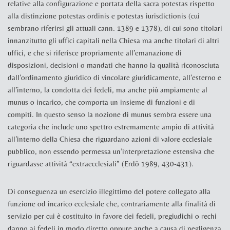
relative alla configurazione e portata della
sacra potestas
rispetto
alla distinzione
potestas ordinis
e
potestas iurisdictionis
(cui
sembrano riferirsi gli attuali cann. 1389 e 1378), di cui sono titolari
innanzitutto gli uffici capitali nella Chiesa ma anche titolari di altri
uffici, e che si
riferisce propriamente all’emanazione di
disposizioni, decisioni o mandati che hanno la qualità riconosciuta
dall’ordinamento giuridico di vincolare giuridicamente, all’esterno e
all’interno, la condotta dei fedeli, ma anche più ampiamente al
munus
o incarico, che comporta un insieme di funzioni e di
compiti. In questo senso
la nozione di
munus
sembra essere una
categoria che include uno spettro estremamente ampio di attività
all’interno della Chiesa che riguardano azioni di valore ecclesiale
pubblico, non essendo permessa un’interpretazione estensiva che
riguardasse attività “extraecclesiali” (
Erdö 1989, 430-431
).
Di conseguenza un esercizio illegittimo del potere collegato alla
funzione od incarico ecclesiale che, contrariamente alla finalità di
servizio per cui è costituito in favore dei fedeli, pregiudichi o rechi
danno ai fedeli in modo diretto oppure anche a causa di negligenza