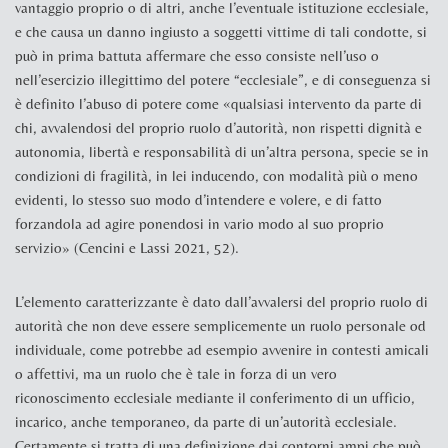
vantaggio proprio o di altri, anche l’eventuale istituzione ecclesiale,
e che causa un danno ingiusto a soggetti vittime di tali condotte, si
può in prima battuta affermare che esso consiste nell’uso o
nell’esercizio illegittimo del potere “ecclesiale”, e di conseguenza si
è definito l’
abuso
di potere
come «qualsiasi intervento da parte di
chi, avvalendosi del proprio ruolo d’autorità, non rispetti dignità e
autonomia, libertà e responsabilità di un’altra persona, specie se in
condizioni di fragilità, in lei inducendo, con modalità più o meno
evidenti, lo stesso suo modo d’intendere e volere, e di fatto
forzandola ad agire ponendosi in vario modo al suo proprio
servizio» (
Cencini e Lassi 2021, 52
).
L’elemento caratterizzante è dato dall’avvalersi del proprio ruolo di
autorità che non deve essere semplicemente un ruolo
personale
od
individuale
, come potrebbe ad esempio avvenire in contesti amicali
o affettivi, ma un ruolo che è tale in forza di un vero
riconoscimento ecclesiale mediante il conferimento di un ufficio,
incarico, anche temporaneo, da parte di un’autorità ecclesiale.
Certamente si tratta di una definizione dai contorni ampi che può