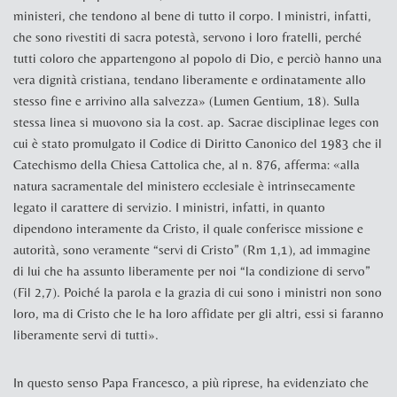
ministeri, che tendono al bene di tutto il corpo. I ministri, infatti,
che sono rivestiti di sacra potestà, servono i loro fratelli, perché
tutti coloro che appartengono al popolo di Dio, e perciò hanno una
vera dignità cristiana, tendano liberamente e ordinatamente allo
stesso fine e arrivino alla salvezza» (
Lumen Gentium
,
18). Sulla
stessa linea si muovono sia la cost. ap.
Sacrae disciplinae leges
con
cui è stato promulgato il Codice di Diritto Canonico del 1983 che il
Catechismo della Chiesa Cattolica
che, al n. 876, afferma: «alla
natura sacramentale del ministero ecclesiale è intrinsecamente
legato il
carattere di servizio
. I ministri, infatti, in quanto
dipendono interamente da Cristo, il quale conferisce missione e
autorità, sono veramente “servi di Cristo” (Rm
1,1), ad immagine
di lui che ha assunto liberamente per noi “la condizione di servo”
(Fil
2,7). Poiché la parola e la grazia di cui sono i ministri non sono
loro, ma di Cristo che le ha loro affidate per gli altri, essi si faranno
liberamente servi di tutti».
In questo senso Papa Francesco, a più riprese, ha evidenziato che