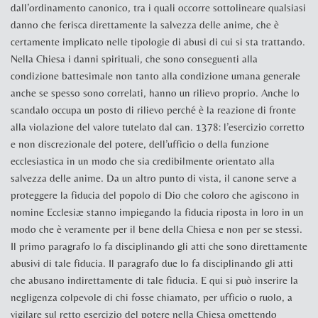
dall’ordinamento canonico, tra i quali occorre sottolineare qualsiasi
danno che ferisca direttamente la salvezza delle anime, che è
certamente implicato nelle tipologie di abusi di cui si sta trattando.
Nella Chiesa i danni spirituali, che sono conseguenti alla
condizione battesimale non tanto alla condizione umana generale
anche se spesso sono correlati, hanno un rilievo proprio. Anche lo
scandalo occupa un posto di rilievo perché è la reazione di fronte
alla violazione del valore tutelato dal can. 1378: l’esercizio corretto
e non discrezionale del potere, dell’ufficio o della funzione
ecclesiastica in un modo che sia credibilmente orientato alla
salvezza delle anime. Da un altro punto di vista, il canone serve a
proteggere la fiducia del popolo di Dio che coloro che agiscono
in
nomine Ecclesiæ
stanno impiegando la fiducia riposta in loro in un
modo che è veramente per il bene della Chiesa e non per se stessi.
Il primo paragrafo lo fa disciplinando gli atti che sono direttamente
abusivi di tale fiducia. Il paragrafo due lo fa disciplinando gli atti
che abusano indirettamente di tale fiducia. E qui si può inserire la
negligenza colpevole di chi fosse chiamato, per ufficio o ruolo, a
vigilare sul retto esercizio del potere nella Chiesa omettendo