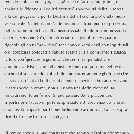
redazione dei cann. 1395 e 1398 cui si è fatto cenno prima, e
anche alle “Norme sui delitti riservati” (
Norme sui delitti riservati
alla Congregazione per la Dottrina della Fede
,
art. 6
) e alla nuova
versione del
Vademecum
(
Vademecum su alcuni punti di procedura
nel trattamento dei casi di abuso sessuale di minori commesso da
chierici
, versione 2.0
), non altrettanto si può dire per quanto
riguarda gli abusi “non fisici” (che sono diversi dagli abusi spirituali
o di coscienza collegati all’abuso sessuale) sia per quanto riguarda
la loro configurazione giuridica che sui rilievi penalistici o
amministrativistici che tali abusi possono comportare. Del resto,
anche dal versante delle discipline non strettamente giuridiche (
De
Lassus 2021
), al di là di alcuni elementi specifici che caratterizzano
le fattispecie in esame, non si ravvisa una definizione né un
inquadramento uniforme. Si può passare dalla più comune
tripartizione (abuso di potere, spirituale e di coscienza), anche ad
una possibile quadripartizione includendo accanto agli abusi sopra
ricordati anche l’abuso psicologico.
Al tempo stesso, si può constatare che sempre più si va affermando