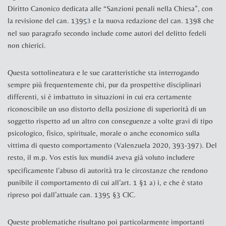
Diritto Canonico dedicata alle “Sanzioni penali nella Chiesa”, con
la revisione del can. 1395
e la nuova redazione del can. 1398 che
3
nel suo paragrafo secondo include come autori del delitto fedeli
non chierici.
Questa sottolineatura e le sue caratteristiche sta interrogando
sempre più frequentemente chi, pur da prospettive disciplinari
differenti, si è imbattuto in situazioni in cui era certamente
riconoscibile un uso distorto della posizione di superiorità di un
soggetto rispetto ad un altro con conseguenze a volte gravi di tipo
psicologico, fisico, spirituale, morale o anche economico sulla
vittima di questo comportamento (Valenzuela 2020,
393-397
). Del
resto, il m.p.
Vos estis lux mundi
aveva già voluto includere
4
specificamente l’abuso di autorità tra le circostanze che rendono
punibile il comportamento di cui all’art. 1 §1 a) i, e che è stato
ripreso poi dall’attuale can. 1395 §3 CIC.
Queste problematiche risultano poi particolarmente importanti