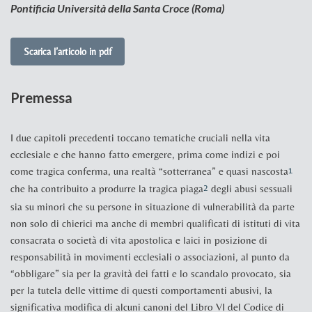
Pontificia Università della Santa Croce (Roma)
Scarica l’articolo in pdf
Premessa
I due capitoli precedenti toccano tematiche cruciali nella vita
ecclesiale e che hanno fatto emergere, prima come indizi e poi
come tragica conferma, una realtà “sotterranea” e quasi nascosta
1
che ha contribuito a produrre la tragica piaga
degli abusi sessuali
2
sia su minori che su persone in situazione di vulnerabilità da parte
non solo di chierici ma anche di membri qualificati di istituti di vita
consacrata o società di vita apostolica e laici in posizione di
responsabilità in movimenti ecclesiali o associazioni, al punto da
“obbligare” sia per la gravità dei fatti e lo scandalo provocato, sia
per la tutela delle vittime di questi comportamenti abusivi, la
significativa modifica di alcuni canoni del Libro VI del Codice di