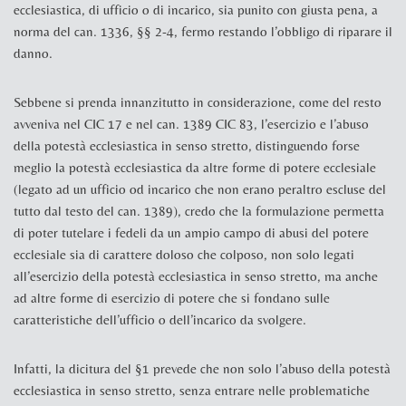
ecclesiastica, di ufficio o di incarico, sia punito con giusta pena, a
norma del can. 1336, §§ 2-4, fermo restando l’obbligo di riparare il
danno.
Sebbene si prenda innanzitutto in considerazione, come del resto
avveniva nel CIC 17 e nel can. 1389 CIC 83, l’esercizio e l’abuso
della potestà ecclesiastica in senso stretto, distinguendo forse
meglio la potestà ecclesiastica da altre forme di potere ecclesiale
(legato ad un ufficio od incarico che non erano peraltro escluse del
tutto dal testo del can. 1389), credo che la formulazione permetta
di poter tutelare i fedeli da un ampio campo di abusi del potere
ecclesiale sia di carattere doloso che colposo, non solo legati
all’esercizio della potestà ecclesiastica in senso stretto, ma anche
ad altre forme di esercizio di potere che si fondano sulle
caratteristiche dell’ufficio o dell’incarico da svolgere.
Infatti, la dicitura del §1 prevede che non solo l’abuso della potestà
ecclesiastica in senso stretto, senza entrare nelle problematiche