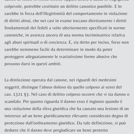
colpevole, potrebbe costituire un delitto canonico punibile. E lo
sarebbe in forza dell’illegittimità del comportamento in violazione
di diritti altrui, che nei casi in esame toccano direttamente i diritti
fondamentali dei fedeli a volte ulteriormente specificati in norme
canoniche, in assenza ancora di una norma incriminatrice relativa
agli abusi spirituali o di coscienza. E, sia detto per inciso, forse non
sarebbe nemmeno facile da determinare in modo da poter
proteggere adeguatamente le svariatissime forme abusive che
possono darsi in questi ambiti.
La distinzione operata dal canone, nei riguardi dei medesimi
soggetti, distingue l’abuso doloso da quello colposo ai sensi del
can. 1321 §3. Nel caso di delitto colposo occorre che vi sia danno o
scandalo. Per quanto riguarda il danno
esso è ingiusto quando è
una violazione della sfera giuridica che ha causato una lesione di un
interesse ad un bene giuridicamente rilevante considerato degno di
protezione dall’ordinamento giuridico. Da tale definizione, si può
dedurre che il danno deve pregiudicare un bene protetto