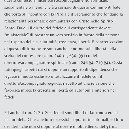
questo contesto si inserisce l’accompagnamento spirituale,
sacramentale o meno, che è a servizio di questo cammino di fede
che porta all’incontro con la Parola e il Sacramento che fondano la
relazionalità personale e comunitaria con Cristo nello Spirito
Santo. Da qui il diritto del fedele e il corrispondente dovere
“ministeriale” di prestare un vero servizio in favore della persona
nel rispetto della sua intimità, coscienza, libertà. E concretizzazioni
di questo diritto/dovere sono anche le norme sulla libertà nella
scelta del confessore (cann. 240 §1, 630, 991) o del
direttore/accompagnatore spirituale (cann. 246 §4, 719 §4). Ossia
tutti quegli aspetti cui si oppone un rapporto di dipendenza che
legasse in modo esclusivo o totalizzante il fedele con il
direttore/accompagnatore/guida, rispetto ad una relazione che
favorisca invece la crescita in libertà ed autonomia interiori nei
fedeli.
Ed anche il can. 212 § 2: «i fedeli sono liberi di far conoscere ai
pastori della Chiesa le loro necessità, soprattutto spirituali, e i loro
desideri» che non si oppone al dovere di obbedienza del §1 ma