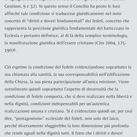
Gentium
, 9 e 32). In questo senso il Concilio ha posto le basi
affinché tale condizione si traducesse giuridicamente nel noto
concetto di “diritti e doveri fondamentali” dei fedeli, concetto che
rappresenta la posizione giuridica fondamentale del battezzato in
Ecclesia
e pertanto definisce, al di là della semplice terminologia,
la manifestazione giuridica dell’essere cristiano (
Cito 2004, 175-
190
)
.
6
Ciò esprime la condizione del fedele evidenziandone soprattutto la
sua chiamata alla santità, la sua corresponsabilità nell’edificazione
della Chiesa, la sua piena partecipazione all’unica missione. Viene
sottolineato quindi soprattutto l’aspetto di doverosità che la
condizione di fedele comporta, che si deve realizzare nella libertà e
nella dignità, condizioni indispensabili per un’autentica
realizzazione umana e cristiana. Si è evidenziato quindi un, per così
dire, “protagonismo” ecclesiale dei fedeli, non solo del laico,
perché diversamente sfuggirebbe la loro dimensione più profonda
che rende uguali nella dignità tutti. Il fatto che i diritti e doveri