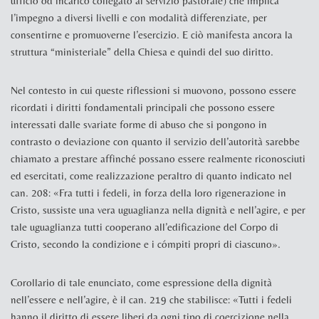
ufficio od incarico collegato al servizio pastorale) che implica
l’impegno a diversi livelli e con modalità differenziate, per
consentirne e promuoverne l’esercizio. E ciò manifesta ancora la
struttura “ministeriale” della Chiesa e quindi del suo diritto.
Nel contesto in cui queste riflessioni si muovono, possono essere
ricordati i diritti fondamentali principali che possono essere
interessati dalle svariate forme di abuso che si pongono in
contrasto o deviazione con quanto il servizio dell’autorità sarebbe
chiamato a prestare affinché possano essere realmente riconosciuti
ed esercitati, come realizzazione peraltro di quanto indicato nel
can. 208: «Fra tutti i fedeli, in forza della loro rigenerazione in
Cristo, sussiste una vera uguaglianza nella dignità e nell’agire, e per
tale uguaglianza tutti cooperano all’edificazione del Corpo di
Cristo, secondo la condizione e i cómpiti propri di ciascuno».
Corollario di tale enunciato, come espressione della dignità
nell’essere e nell’agire, è il can. 219 che stabilisce: «
Tutti i fedeli
hanno il diritto di essere liberi da ogni tipo di coercizione nella