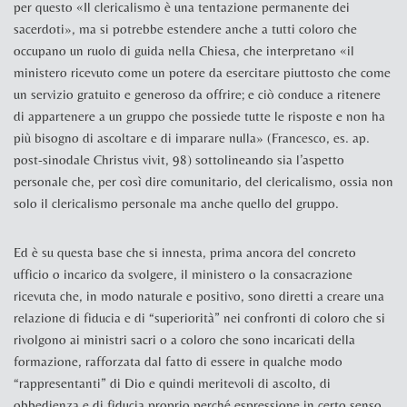
per questo «Il clericalismo è una tentazione permanente dei
sacerdoti», ma si potrebbe estendere anche a tutti coloro che
occupano un ruolo di guida nella Chiesa, che interpretano «il
ministero ricevuto come un
potere
da esercitare piuttosto che come
un
servizio
gratuito e generoso da offrire; e ciò conduce a ritenere
di appartenere a un gruppo che possiede tutte le risposte e non ha
più bisogno di ascoltare e di imparare nulla» (
Francesco, es. ap.
post-sinodale
Christus vivit
, 98) sottolineando sia l’aspetto
personale che, per così dire comunitario, del clericalismo, ossia non
solo il clericalismo personale ma anche quello del gruppo.
Ed è su questa base che si innesta, prima ancora del concreto
ufficio o incarico da svolgere, il ministero o la consacrazione
ricevuta che, in modo naturale e positivo, sono diretti a creare una
relazione di fiducia e di “superiorità” nei confronti di coloro che si
rivolgono ai ministri sacri o a coloro che sono incaricati della
formazione, rafforzata dal fatto di essere in qualche modo
“rappresentanti” di Dio e quindi meritevoli di ascolto, di
obbedienza e di fiducia proprio perché espressione in certo senso