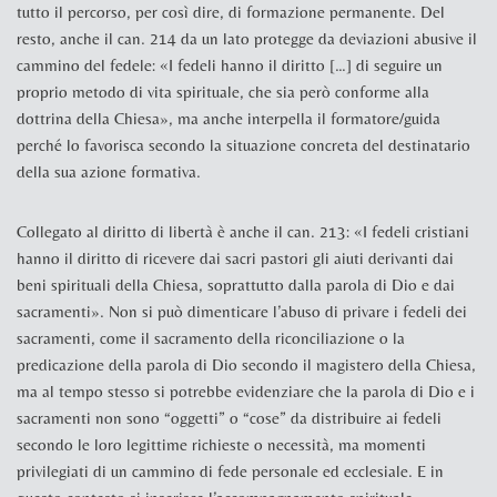
tutto il percorso, per così dire, di formazione permanente. Del
resto, anche il can. 214 da un lato protegge da deviazioni abusive il
cammino del fedele: «
I fedeli hanno il diritto […] di seguire un
proprio metodo di vita spirituale, che sia però conforme alla
dottrina della Chiesa», ma anche interpella il formatore/guida
perché lo favorisca secondo la situazione concreta del destinatario
della sua azione formativa.
Collegato al diritto di libertà è anche
il can. 213: «I fedeli cristiani
hanno il diritto di ricevere dai sacri pastori
gli aiuti derivanti dai
beni spirituali della Chiesa, soprattutto dalla parola di Dio e dai
sacramenti
». Non si può dimenticare l’abuso di privare i fedeli dei
sacramenti, come il sacramento della riconciliazione o la
predicazione della parola di Dio secondo il magistero della Chiesa,
ma al tempo stesso si potrebbe evidenziare che la parola di Dio e i
sacramenti non sono “oggetti” o “cose” da distribuire ai fedeli
secondo le loro legittime richieste o necessità, ma momenti
privilegiati di un cammino di fede personale ed ecclesiale. E in