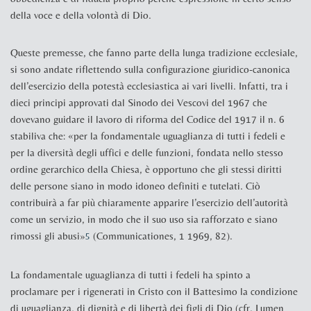
della voce e della volontà di Dio.
Queste premesse, che fanno parte della lunga tradizione ecclesiale,
si sono andate riflettendo sulla configurazione giuridico-canonica
dell’esercizio della potestà ecclesiastica ai vari livelli. Infatti, tra i
dieci principi approvati dal Sinodo dei Vescovi del 1967 che
dovevano guidare il lavoro di riforma del Codice del 1917 il n. 6
stabiliva che: «per la fondamentale uguaglianza di tutti i fedeli e
per la diversità degli uffici e delle funzioni, fondata nello stesso
ordine gerarchico della Chiesa, è opportuno che gli stessi diritti
delle persone siano in modo idoneo definiti e tutelati. Ciò
contribuirà a far più chiaramente apparire l’esercizio dell’autorità
come un servizio, in modo che il suo uso sia rafforzato e siano
rimossi gli abusi»
(
Communicationes
, 1 1969, 82
).
5
La fondamentale uguaglianza di tutti i fedeli ha spinto a
proclamare per i rigenerati in Cristo con il Battesimo la condizione
di uguaglianza, di dignità e di libertà dei figli di Dio (cfr.
Lumen