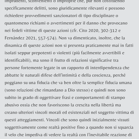
imprudenti, sconvenienti o improprie che, pur non costituendo
specificamente delitti, sono giuridicamente rilevanti e possono
richiedere provvedimenti sanzionatori di tipo disciplinare o
quantomeno richiami o avvertimenti per il danno che provocano
nei fedeli vittime di queste azioni (cfr. Cito 2020,
302-312 e
Fernández 2021, 557-574
). Non va dimenticato, inoltre, che la
dinamica di queste azioni non si presenta praticamente mai in fatti
isolati seppur prepotenti o violenti (più facilmente avvertibili e
identificabili), ma sono il frutto di relazioni significative tra
persone fortemente legate in un rapporto di interdipendenza che
abbatte le naturali difese dell’intimità e della coscienza, perché
poggiano su una fiducia che va ben oltre la semplice fiducia umana
(sono relazioni che rimandano a Dio stesso) e quindi non sono
subito in grado di oggettivare frasi e comportamenti di stampo
abusivo ossia che non favoriscono la crescita nella libertà ma
creano ulteriori vincoli morali ed esistenziali nel soggetto vittima di
questi atteggiamenti. Vincoli che sono quindi inizialmente vissuti
soggettivamente come realtà positive fino a quando non si squarcia
il velo che impediva di vedere la realtà con l’inevitabile reazione di