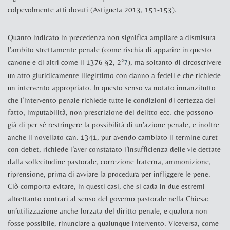
colpevolmente atti dovuti (Astigueta 2013, 151-153).
Quanto indicato in precedenza non significa ampliare a dismisura
l’ambito strettamente penale (come rischia di apparire in questo
canone e di altri come il 1376 §2, 2°
), ma soltanto di circoscrivere
7
un atto giuridicamente illegittimo con danno a fedeli e che richiede
un intervento appropriato. In questo senso va notato innanzitutto
che l’intervento penale richiede tutte le condizioni di certezza del
fatto, imputabilità, non prescrizione del delitto ecc. che possono
già di per sé restringere la possibilità di un’azione penale, e inoltre
anche il novellato can. 1341, pur avendo cambiato il termine
curet
con
debet
, richiede l’aver constatato l’insufficienza delle vie dettate
dalla sollecitudine pastorale, correzione fraterna, ammonizione,
riprensione, prima di avviare la procedura per infliggere le pene.
Ciò comporta evitare, in questi casi, che si cada in due estremi
altrettanto contrari al senso del governo pastorale nella Chiesa:
un’utilizzazione anche forzata del diritto penale, e qualora non
fosse possibile, rinunciare a qualunque intervento. Viceversa, come