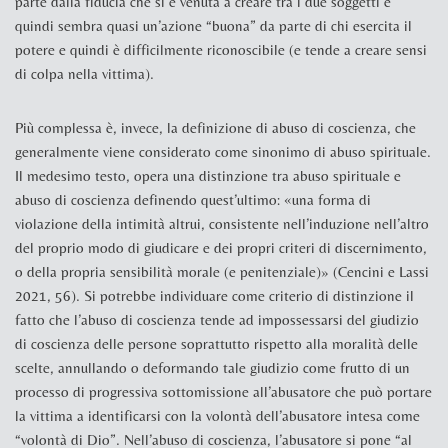
parte dalla fiducia che si è venuta a creare tra i due soggetti e
quindi sembra quasi un’azione “buona” da parte di chi esercita il
potere e quindi è difficilmente riconoscibile (e tende a creare sensi
di colpa nella vittima).
Più complessa è, invece, la definizione di
abuso di coscienza
, che
generalmente viene considerato come sinonimo di abuso spirituale.
Il medesimo testo, opera una distinzione tra abuso spirituale e
abuso di coscienza definendo quest’ultimo: «una forma di
violazione della intimità altrui, consistente nell’induzione nell’altro
del proprio modo di giudicare e dei propri criteri di discernimento,
o della propria sensibilita
̀ morale (e penitenziale)» (
Cencini e Lassi
2021, 56
). Si potrebbe individuare come criterio di distinzione il
fatto che l’abuso di coscienza tende ad impossessarsi del giudizio
di coscienza delle persone soprattutto rispetto alla moralità delle
scelte, annullando o deformando tale giudizio come frutto di un
processo di progressiva sottomissione all’abusatore che può portare
la vittima a identificarsi con la volontà dell’abusatore intesa come
“volontà di Dio”. Nell’abuso di coscienza, l’abusatore si pone “al