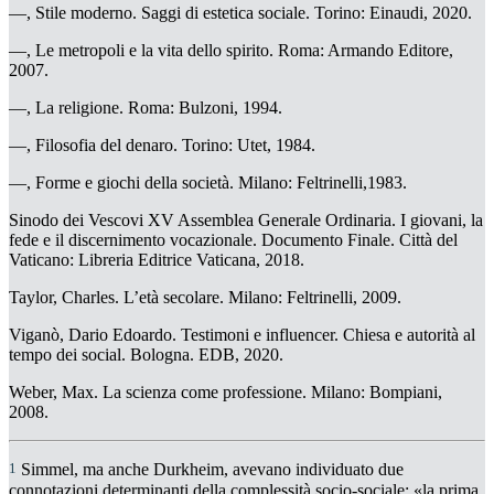
—, Stile moderno. Saggi di estetica sociale
. Torino: Einaudi, 2020.
—, Le metropoli e la vita dello spirito
. Roma: Armando Editore,
2007.
—, La religione
. Roma: Bulzoni, 1994.
—, Filosofia del denaro
. Torino: Utet, 1984.
—, Forme e giochi della società
. Milano: Feltrinelli,1983.
Sinodo dei Vescovi XV Assemblea Generale Ordinaria.
I giovani, la
fede e il discernimento vocazionale. Documento Finale.
Città del
Vaticano: Libreria Editrice Vaticana, 2018.
Taylor, Charles.
L’età secolare
. Milano: Feltrinelli, 2009.
Viganò, Dario Edoardo.
Testimoni e influencer. Chiesa e autorità al
tempo dei social.
Bologna. EDB, 2020.
Weber, Max.
La scienza come professione
. Milano:
Bompiani,
2008.
1
Simmel, ma anche Durkheim, avevano individuato due
connotazioni determinanti della complessità socio-sociale: «la prima