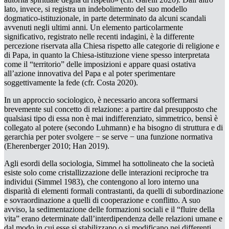
lato, invece, si registra un indebolimento del suo modello
dogmatico-istituzionale, in parte determinato da alcuni scandali
avvenuti negli ultimi anni. Un elemento particolarmente
significativo, registrato nelle recenti indagini, è la differente
percezione riservata alla
Chiesa
rispetto alle categorie di
religione
e
di
Papa,
in quanto la
Chiesa-istituzione
viene spesso interpretata
come il “territorio” delle imposizioni e appare quasi ostativa
all’azione innovativa del Papa e al poter sperimentare
soggettivamente la fede (cfr. Costa 2020).
In un approccio sociologico, è necessario ancora soffermarsi
brevemente sul concetto di
relazione
: a partire dal presupposto che
qualsiasi tipo di essa non è mai indifferenziato, simmetrico, bensì è
collegato al potere (secondo Luhmann) e ha bisogno di struttura e di
gerarchia per poter svolgere − se serve − una funzione normativa
(Eherenberger 2010; Han 2019).
Agli esordi della sociologia, Simmel ha sottolineato che la società
esiste solo come cristallizzazione delle interazioni reciproche tra
individui (Simmel 1983), che contengono al loro interno una
disparità di elementi formali contrastanti, da quelli di
subordinazione
e
sovraordinazione
a quelli di
cooperazione
e
conflitto.
A suo
avviso, la sedimentazione delle formazioni sociali e il “fluire della
vita” erano determinate dall’interdipendenza delle relazioni umane e
dal modo in cui esse si stabilizzano o si modificano nei differenti