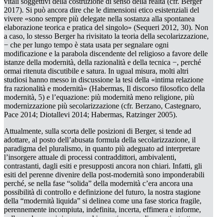
vitali soggettivi della costruzione di senso della realtà (cfr. Berger
2017). Si può ancora dire che le
dimensioni etico esistenziali
del
vivere «sono sempre più delegate nella sostanza alla spontanea
elaborazione teorica e pratica del singolo» (Sequeri 2012, 30). Non
a caso, lo stesso Berger ha rivisitato la teoria della secolarizzazione,
− che per lungo tempo è stata usata per segnalare ogni
modificazione e la parabola discendente del religioso a favore delle
istanze della modernità, della razionalità e della tecnica −, perché
ormai ritenuta discutibile e satura. In ugual misura, molti altri
studiosi hanno messo in discussione la tesi della «intima relazione
fra razionalità e modernità» (Habermas,
Il discorso filosofico della
modernità
, 5) e l’equazione: più
modernità
meno
religione,
più
modernizzazione
più
secolarizzazione
(cfr. Berzano, Castegnaro,
Pace 2014; Diotallevi 2014; Habermas, Ratzinger 2005).
Attualmente, sulla scorta delle posizioni di Berger, si tende ad
adottare, al posto dell’abusata formula della secolarizzazione, il
paradigma del pluralismo
, in quanto più adeguato ad interpretare
l’insorgere attuale di processi contraddittori, ambivalenti,
contrastanti, dagli esiti e presupposti ancora non chiari. Infatti, gli
esiti del perenne divenire della post-modernità sono imponderabili
perché, se nella fase “solida” della modernità c’era ancora una
possibilità
di
controllo
e
definizione
del futuro, la nostra stagione
della “modernità liquida” si delinea come una fase storica fragile,
perennemente incompiuta, indefinita, incerta, effimera e informe,