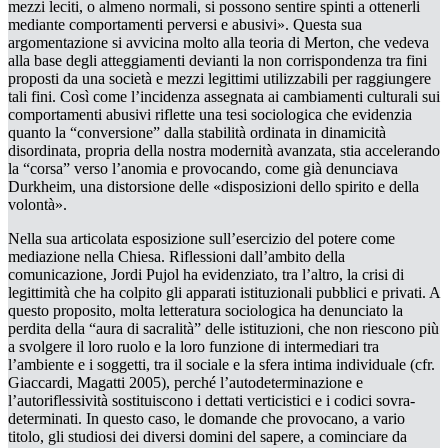
mezzi leciti, o almeno
normali
, si possono sentire spinti a ottenerli
mediante comportamenti perversi e abusivi». Questa sua
argomentazione si avvicina molto alla teoria di Merton, che vedeva
alla base degli atteggiamenti devianti la
non corrispondenza
tra fini
proposti da una società e mezzi legittimi utilizzabili per raggiungere
tali fini. Così come l’incidenza assegnata ai cambiamenti culturali sui
comportamenti abusivi riflette una tesi sociologica che evidenzia
quanto la “conversione” dalla
stabilità ordinata
in
dinamicità
disordinata,
propria della nostra modernità avanzata, stia accelerando
la “corsa” verso l’
anomia
e provocando, come già denunciava
Durkheim, una
distorsione
delle «disposizioni dello spirito e della
volontà».
Nella sua articolata esposizione sull’
esercizio del potere come
mediazione nella Chiesa. Riflessioni dall’ambito della
comunicazione
, Jordi Pujol ha evidenziato, tra l’altro, la crisi di
legittimità che ha colpito gli apparati istituzionali pubblici e privati. A
questo proposito, molta letteratura sociologica ha denunciato la
perdita della “aura di sacralità” delle istituzioni, che non riescono più
a svolgere il loro ruolo e la loro funzione di
intermediari
tra
l’ambiente e i soggetti, tra il sociale e la sfera intima individuale (cfr.
Giaccardi, Magatti 2005), perché l’autodeterminazione e
l’autoriflessività sostituiscono i dettati verticistici e i codici sovra-
determinati. In questo caso, le domande che provocano, a vario
titolo, gli studiosi dei diversi domini del sapere, a cominciare da