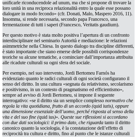
unificarle riconducendole
ad unum
, ma che si propone di trovare la
loro unità in una reciproca relazionalità entro la quale esse possano
dialogare in modo fecondo» (cfr. Donati, Malo, Maspero 2016, 11).
Insomma, si rende necessaria, secondo papa Francesco, una
fermentazione di tutti i saperi
(Francesco,
Veritatis gaudium
)
.
Per questo motivo è stata molto positiva l’apertura di un confronto
interdisciplinare nel seminario
Autorità e mediazione: le relazioni
asimmetriche nella Chiesa.
In questo dialogo tra discipline differenti,
è stato importante che siano emerse delle possibili corrispondenze
teoriche su alcune tematiche, a cominciare dall’importanza attribuita
alle ricadute culturali su ogni sfera del sociale.
Per esempio, nel suo intervento, Jordi Bertomeu Farnós ha
evidenziato quanto le radici culturali di ogni società configurano il
senso del diritto. In una cultura «segnata da relativismo, secolarismo
e positivismo, in un contesto di pragmatismo ed efficientismo»,
sempre ad avviso di Jordi Bertomeu, si impone il seguente
interrogativo: «se il diritto sia un semplice complesso
normativo che
regola la vita quotidiana, frutto di un accordo
(
quid iuris
), oppure
una dimensione essenziale dell’uomo, perché risposta al senso della
vita e del suo fine (
quid ius
)
»
. Queste sue riflessioni si accordano
con due dati sociologici: il primo dato, che riguarda
tanto il diritto
canonico quanto la sociologia, è la constatazione dell’effetto di
reciprocità tra cultura e diritto, fino al punto che le istanze culturali