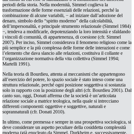
periodi della storia. Nella modernità, Simmel coglieva la
trasformazione delle
forme essenziali
delle relazioni, perché la
combinazione di alcune variabili, − ad iniziare dall’adozione del
denaro, simbolo dello “spirito moderno” della calcolabilità,
dell’impersonalità, e principale strumento relazionale (Simmel 1984)
−, tendeva a modificarle, depotenziando la loro intensità e sfaldando
i vincoli di comunità, di appartenenza, di coesione (cfr. Simmel
2007). Per inciso, Simmel considerava il fenomeno religioso come la
più
semplice
e la più
complessa
delle forme delle interazioni e come
l’elemento che dava
slancio
alle relazioni, costituiva il collante e
l’organizzazione normativa della vita collettiva (Simmel 1994;
Martelli 1991).
Nella teoria di Bourdieu, attenta ai meccanismi che appartengono
all’esercizio del potere, lo spazio sociale è stato inteso come una
struttura relazionale
, perché ogni posizione soggettiva si sostanzia
solo in rapporto con la posizione degli altri (cfr. Bourdieu 2001). Dal
canto suo, oggi, Donati afferma che la società è un’articolata
relazione sociale
a
matrice teologica
, nella quale si intrecciano
differenti componenti: oggettive e soggettive, naturali e
soprannaturali (cfr. Donati 2010).
In ultimo, come premessa e sempre in una prospettiva sociologica, si
deve considerare un aspetto peculiare della cosiddetta
complessità
moderna
(già enucleato da Simmel, Durkheim e, successivamente,