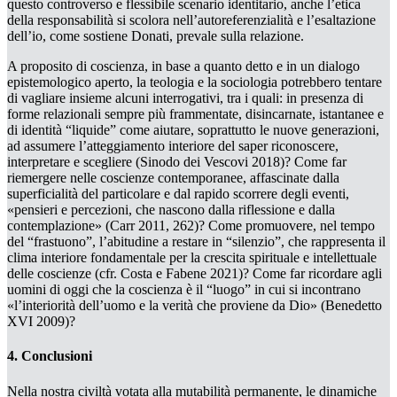
questo controverso e flessibile scenario identitario, anche l’etica
della responsabilità si scolora nell’autoreferenzialità e l’esaltazione
dell’io
,
come sostiene Donati, prevale sulla relazione.
A proposito di coscienza, in base a quanto detto e in un dialogo
epistemologico aperto, la teologia e la sociologia potrebbero tentare
di vagliare insieme alcuni interrogativi, tra i quali: in presenza di
forme relazionali sempre più frammentate, disincarnate, istantanee e
di identità “liquide” come aiutare, soprattutto le nuove generazioni,
ad assumere l’atteggiamento interiore del saper
riconoscere,
interpretare e scegliere
(Sinodo dei Vescovi 2018)? Come far
riemergere nelle coscienze contemporanee, affascinate dalla
superficialità del
particolare
e dal rapido scorrere degli eventi,
«pensieri e percezioni, che nascono dalla riflessione e dalla
contemplazione» (Carr
2011,
262)? Come promuovere, nel tempo
del “frastuono”, l’abitudine a restare in “silenzio”, che rappresenta il
clima interiore fondamentale per la crescita spirituale e intellettuale
delle coscienze (cfr. Costa e Fabene 2021)? Come far ricordare agli
uomini di oggi che la coscienza è il “luogo” in cui si incontrano
«l’interiorità dell’uomo e la verità che proviene da Dio» (Benedetto
XVI 2009)?
4. Conclusioni
Nella nostra civiltà votata alla mutabilità permanente, le dinamiche