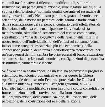
culturali
trasformative
si riflettono, modificandoli, sull’ordine
istituzionale, sul paradigma relazionale, sulle
legature sociali,
sulla
struttura dell’
io storico
(non sulla qualità costante ed essenziale di
tutti gli esseri
umani)
. Nel nostro periodo segnato dal vortice tecno-
scientifico, dalla messa tra parentesi delle
garanzie
tradizionali e
dalla sacralizzazione del sé, però, al contrario degli effetti attesi di
liberazione collettiva e di emancipazione individuale, si sta
manifestando, oltre allo sfilacciamento del tessuto comunitario,
soprattutto una “crisi del soggetto” e della
relazionalità.
Infatti, il
nostro tempo dell’individualismo, dell’enfasi sul consumo (ormai
inteso come categoria esistenziale più che economica), della
connessione globale, della fretta e dell’efficienza tecnocratica, per
un’eterogenesi dei fini, sembra favorire eccessi di burocratizzazione,
strutture sociali e relazionali anomiche, configurazioni di personalità
destrutturate, vulnerabili e incerte.
Se è vero che la nostra epoca, da un lato, ha potenziato il progresso
scientifico, tecnologico-comunicativo e, per questo la Chiesa
«perfino gode riconoscendo l’enorme potenziale che Dio ha dato
alla mente umana» (Francesco,
Evangelii gaudium,
n. 243).
Dall’altro lato, ha modificato, se non travolto, i codici consolidati, le
forme tradizionali della convivenza, della formazione,
dell’organizzazione, della comunicazione, dell’esperienza, della
percezione, della costruzione del sé e della relazione.