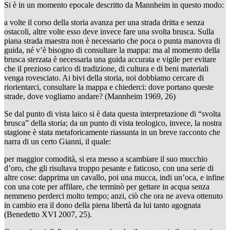
Si è in un momento epocale descritto da Mannheim in questo modo:
a volte il corso della storia avanza per una strada dritta e senza
ostacoli, altre volte esso deve invece fare una svolta brusca. Sulla
piana strada maestra non è necessario che poca o punta manovra di
guida, né v’è bisogno di consultare la mappa: ma al momento della
brusca sterzata è necessaria una guida accurata e vigile per evitare
che il prezioso carico di tradizione, di cultura e di beni materiali
venga rovesciato. Ai bivi della storia, noi dobbiamo cercare di
riorientarci, consultare la mappa e chiederci: dove portano queste
strade, dove vogliamo andare? (Mannheim 1969, 26)
Se dal punto di vista laico si è data questa interpretazione di “svolta
brusca” della storia; da un punto di vista teologico, invece, la nostra
stagione è stata metaforicamente riassunta in un breve racconto che
narra di un certo Gianni, il quale:
per maggior comodità, si era messo a scambiare il suo mucchio
d’oro, che gli risultava troppo pesante e faticoso, con una serie di
altre cose: dapprima un cavallo, poi una mucca, indi un’oca, e infine
con una cote per affilare, che terminò per gettare in acqua senza
nemmeno perderci molto tempo; anzi, ciò che ora ne aveva ottenuto
in cambio era il dono della piena libertà da lui tanto agognata
(Benedetto XVI 2007, 25).