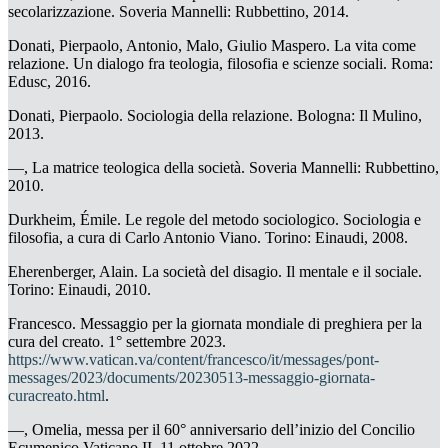
secolarizzazione.
Soveria Mannelli: Rubbettino, 2014.
Donati, Pierpaolo, Antonio, Malo, Giulio Maspero.
La vita come
relazione. Un dialogo fra teologia, filosofia e scienze sociali.
Roma:
Edusc, 2016.
Donati, Pierpaolo.
Sociologia della relazione
. Bologna: Il Mulino,
2013.
—, La matrice teologica della società.
Soveria Mannelli: Rubbettino,
2010.
Durkheim, Émile.
Le regole del metodo sociologico. Sociologia e
filosofia
,
a cura di Carlo Antonio Viano. Torino: Einaudi, 2008.
Eherenberger, Alain.
La società del disagio. Il mentale e il sociale
.
Torino: Einaudi, 2010.
Francesco.
Messaggio per la giornata mondiale di preghiera per la
cura del creato
. 1° settembre 2023.
https://www.vatican.va/content/francesco/it/messages/pont-
messages/2023/documents/20230513-messaggio-giornata-
curacreato.html
.
—, Omelia
, messa per il 60° anniversario dell’inizio del Concilio
Ecumenico Vaticano II. 11 ottobre 2022.