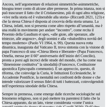
Ancora, nell’argomentare di relazioni simmetriche-asimmetriche,
bisogna tener conto di alcune altre premesse. In prima istanza, non si
può trascurare il fatto che il Cristianesimo, più di ogni altra religione,
«vive nella storia ed è vulnerabile alla storia» (Riccardi 2021, 123) e
che la stessa Chiesa è disposta al
crocevia della storia umana
. La
Chiesa, infatti, non si presenta come
altro
rispetto all’umanità
,
ma è
una realtà in movimento per andare “incontro”, come recita il
Proemio della
Gaudium et spes
, «alle gioie, alle speranze, alle
tristezze, alle angosce», degli uomini e alla «sbalorditiva novità del
tempo moderno» (Paolo VI 1964, n. 99). Questa nuova rotta
dinamica, inaugurata dal Vaticano II, trova sintonia con la visione di
papa Francesco di una «Chiesa libera e liberante» (Papa Francesco,
Omelia
, messa per il 60° anniversario dell’inizio del Concilio),
pronta a porsi agli incroci delle strade del mondo, che ha come sua
“dimensione costitutiva” la sinodalità (Francesco, Costituzione
apostolica
Episcopalis communio
). È un approccio, questo, di
riforma
, che coinvolge la Curia, le Istituzioni Ecclesiastiche, le
Accademie Pontificie, la mentalità nei confronti delle donne e che
intende valorizzare il
sensus fidei
di tutti i battezzati, coinvolgendoli
nell’esperienza sinodale della Chiesa.
Sempre in premessa, come emerge dalle ricerche sociologiche sul
fenomeno religioso, non si può mettere tra parentesi il fatto che la
Chiesa-apparato, da un lato, viene considerata «come l’unica
autorità spirituale degna di rispetto» (cfr. Garelli 2020). Dall’altro