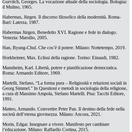
Gurvitch, Georges.
La vocazione attuale della sociologia
. Bologna:
il Mulino, 1965.
Habermas, Jürgen.
Il discorso filosofico della modernità
. Roma-
Bari: Laterza, 1987.
Habermas Jürgen, Benedetto XVI.
Ragione e fede in dialogo
.
Venezia: Marsilio, 2005.
Han, Byung-Chul.
Che cos’è il potere
. Milano: Nottetempo, 2019.
Horkheimer, Max.
Eclissi della ragione
. Torino: Einaudi, 1982.
Mannheim, Karl.
Libertà, potere e pianificazione democratica.
Roma: Armando Editore, 1969.
Martelli, Stefano, “La forma pura – Religiosità e relazioni sociali in
Georg Simmel.” In
Questioni e metodi in sociologia della religione
,
a cura di Massimo Ampola, Stefano Martelli. Pisa: Tacchi Editore,
1991.
Matteo, Armando.
Convertire Peter Pan. Il destino della fede nella
società dell’eterna giovinezza
. Milano: Ancora, 2021.
Morin, Edgar.
Insegnare a vivere. Manifesto per cambiare
l’educazione
. Milano: Raffaello Cortina, 2015.