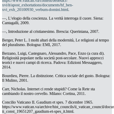
https://www.vatican.va/content/benedict-
xvi/it/apost_exhortations/documents/hf_ben-
xvi_exh_20100930_verbum-domini.html
.
—, L’elogio della coscienza. La verità interroga il cuore
. Siena:
Cantagalli, 2009.
—, Introduzione al cristianesimo
. Brescia: Queriniana, 2007.
Berger, Peter L.
I molti altari della modernità, Le religioni al tempo
del pluralismo
. Bologna: EMI, 2017.
Berzano, Luigi, Castegnaro, Alessandro, Pace, Enzo (a cura di).
Religiosità popolare nella società post-secolare. Nuovi approcci
teorici e nuovi campi di ricerca.
Padova: Edizioni Messaggero,
2014.
Bourdieu, Pierre.
La distinzione.
Critica sociale del gusto.
Bologna:
Il Mulino, 2001.
Carr,
Nicholas
.
Internet ci rende stupidi? Come la Rete sta
cambiando il nostro cervello
. Milano: Cortina, 2011.
Concilio Vaticano II.
Gaudium et spes.
7 dicembre 1965.
https://www.vatican.va/archive/hist_councils/ii_vatican_council/docu
ii_const_19651207_gaudium-et-spes_it.html.