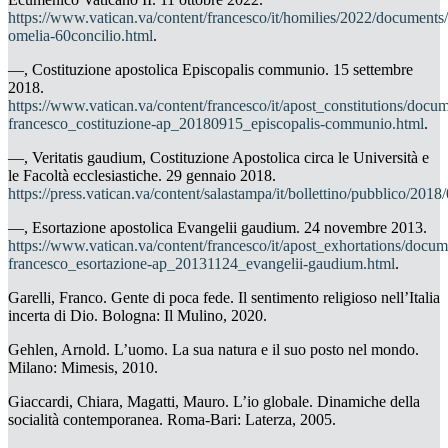
https://www.vatican.va/content/francesco/it/homilies/2022/document
omelia-60concilio.html
.
—,
Costituzione apostolica
Episcopalis communio
. 15 settembre
2018.
https://www.vatican.va/content/francesco/it/apost_constitutions/docu
francesco_costituzione-ap_20180915_episcopalis-communio.html
.
—, Veritatis gaudium
, Costituzione Apostolica circa le Università e
le Facoltà ecclesiastiche. 29 gennaio 2018.
https://press.vatican.va/content/salastampa/it/bollettino/pubblico/20
—,
Esortazione apostolica
Evangelii gaudium.
24 novembre 2013.
https://www.vatican.va/content/francesco/it/apost_exhortations/docum
francesco_esortazione-ap_20131124_evangelii-gaudium.html
.
Garelli, Franco.
Gente di poca fede. Il sentimento religioso nell’Italia
incerta di Dio.
Bologna: Il Mulino, 2020.
Gehlen, Arnold.
L’uomo. La sua natura e il suo posto nel mondo
.
Milano: Mimesis, 2010.
Giaccardi, Chiara, Magatti, Mauro.
L’io globale. Dinamiche della
socialità contemporanea
. Roma-Bari: Laterza, 2005.