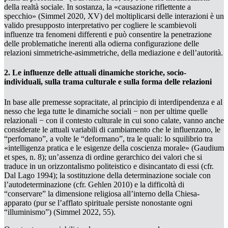
della realtà sociale. In sostanza, la «causazione riflettente a
specchio» (Simmel 2020, XV) del moltiplicarsi delle interazioni è un
valido presupposto interpretativo per cogliere le scambievoli
influenze tra fenomeni differenti e può consentire la penetrazione
delle problematiche inerenti alla odierna configurazione delle
relazioni simmetriche-asimmetriche
, della
mediazione
e dell’
autorità
.
2. Le influenze delle attuali dinamiche storiche, socio-
individuali, sulla trama culturale e sulla forma delle relazioni
In base alle premesse sopracitate, al principio di interdipendenza e al
nesso che lega tutte le dinamiche sociali − non per ultime quelle
relazionali
− con il contesto culturale in cui sono calate, vanno anche
considerate le attuali variabili di cambiamento che le influenzano, le
“perfomano”, a volte le “deformano”, tra le quali: lo squilibrio tra
«intelligenza pratica e le esigenze della coscienza morale» (
Gaudium
et spes
, n. 8); un’assenza di ordine gerarchico dei valori che si
traduce in un orizzontalismo politeistico e disincantato di essi (cfr.
Dal Lago 1994); la sostituzione della
determinazione sociale
con
l’
autodeterminazione
(cfr. Gehlen 2010) e la difficoltà di
“conservare” la dimensione religiosa all’interno della Chiesa-
apparato (pur se l’afflato spirituale persiste nonostante ogni
“illuminismo”) (Simmel 2022, 55).