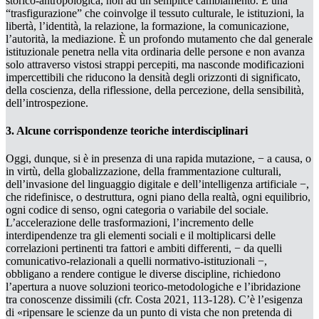
storico-antropologica, non ad un semplice cambiamento. È una
“trasfigurazione” che coinvolge il tessuto culturale, le istituzioni, la
libertà, l’identità, la relazione, la formazione, la comunicazione,
l’autorità, la mediazione. È un profondo mutamento che dal generale
istituzionale penetra nella vita ordinaria delle persone e non avanza
solo attraverso vistosi strappi percepiti, ma nasconde modificazioni
impercettibili che riducono la densità degli orizzonti di significato,
della coscienza, della riflessione, della percezione, della sensibilità,
dell’introspezione.
3. Alcune corrispondenze teoriche interdisciplinari
Oggi, dunque, si è in presenza di una rapida mutazione, − a causa, o
in virtù, della globalizzazione, della frammentazione culturali,
dell’invasione del linguaggio digitale e dell’intelligenza artificiale −,
che ridefinisce, o destruttura, ogni piano della realtà, ogni equilibrio,
ogni codice di senso, ogni categoria o variabile del sociale.
L’accelerazione delle trasformazioni, l’incremento delle
interdipendenze tra gli elementi sociali e il moltiplicarsi delle
correlazioni
pertinenti
tra fattori e ambiti differenti, − da quelli
comunicativo-relazionali a quelli normativo-istituzionali −,
obbligano a rendere contigue le diverse discipline, richiedono
l’apertura a nuove soluzioni teorico-metodologiche e l’ibridazione
tra conoscenze dissimili (cfr. Costa 2021, 113-128). C’è l’esigenza
di «ripensare le scienze da un punto di vista che non pretenda di