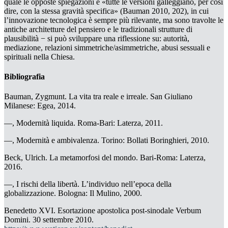
quale le opposte spiegazioni e «tutte le versioni galleggiano, per così
dire, con la stessa gravità specifica» (Bauman 2010, 202), in cui
l’innovazione tecnologica è sempre più rilevante, ma sono travolte le
antiche architetture del pensiero e le tradizionali strutture di
plausibilità − si può sviluppare una riflessione su:
autorità
,
mediazione
,
relazioni simmetriche/asimmetriche
,
abusi sessuali
e
spirituali
nella Chiesa.
Bibliografia
Ba
uman, Zygmunt.
La vita tra reale e irreale
. San Giuliano
Milanese: Egea, 2014.
—, Modernità liquida
. Roma-Bari: Laterza, 2011.
—, Modernità e ambivalenza
. Torino: Bollati Boringhieri, 2010.
Beck, Ulrich.
La metamorfosi del mondo
. Bari-Roma: Laterza,
2016.
—, I rischi della libertà. L’individuo nell’epoca della
globalizzazione
. Bologna: Il Mulino, 2000.
Benedetto XVI. Esortazione apostolica post-sinodale
Verbum
Domini.
30 settembre 2010.