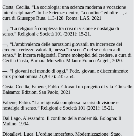
Costa, Cecilia. “La sociologia: una scienza moderna a vocazione
interdisciplinare”. In
Le Scienze: dentro, “a confine” ed oltre…
, a
cura di Giuseppe Ruta, 113-128, Roma: LAS, 2021.
—, “La religiosità complessa tra crisi di visione e nostalgia di
senso.”
Religioni e Società
101 (2021):
15-21
.
—,
“L’ambivalenza delle narrazioni giovanili tra incertezze del
credere, certezze valoriali, messa “in scena” del sé e ricerca di
senso.” In
Incerta religiosità. Forme molteplici del credere
, a cura di
Cecilia Costa, Barbara Morsello. Milano: Franco Angeli, 2020.
—,
“I giovani nel mondo di oggi.”
Fede, giovani e discernimento:
crux probat omnia
2 (2017): 235-254.
Costa, Cecilia, Fabene, Fabio.
Giovani un progetto di vita.
Cinisello
Balsamo: Edizioni San Paolo, 2021.
Fabene, Fabio. “La religiosità complessa tra crisi di visione e
nostalgia di senso.”
Religioni e Società
101 (2021):
15-21
.
Dal Lago, Alessandro.
Il conflitto della modernità
. Bologna: Il
Mulino, 1994.
Diotallevi, Luca.
L’ordine imperfetto. Modernizzazione, Stato,