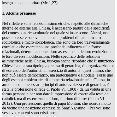
insegnata con autorità» (Mc 1,27).
1. Alcune premesse
Nel riflettere sulle
relazioni asimmetriche,
rispetto alle dinamiche
interne ed esterne alla Chiesa, è necessario partire dalla specificità
del contesto storico-culturale nel quale si inseriscono. Altresì, non
possono essere sottovalutati alcuni problemi di natura macro-
sociologica e micro-sociologica, che sono tra loro trasversalmente
correlati e che esercitano una profonda influenza sulle forme
relazionali, determinandone i loro assestamenti, le loro evoluzioni e
le loro diverse modificazioni. Nello specifico delle
relazioni
asimmetriche
nella Chiesa, bisogna anche ricordare che l’i
stituzione-
Chiesa
ha una sua tipologia precisa di gerarchia, di organizzazione e
di esercizio dell’autorità: un esercizio di autorità, quest’ultimo, che
non può essere democratico, ma partecipativo e sinodale. Forse uno
degli esempi emblematici di
simmetria
relazionale nella Chiesa, in
armonia con i necessari principi di autorevolezza e di gerarchia, è
stata la professione di fede di Paolo VI (1968), da lui voluta in una
forma personale per non dare l’impressione di essere alla testa dei
cattolici, ma di essere «uno di loro, il primo di loro» (Paolo VI
2012). Una professione, quella di papa Montini, che ricorda molto
da vicino una posizione espressa da Sant’Agostino: «Per voi sono
vescovo, con voi sono cristiano».