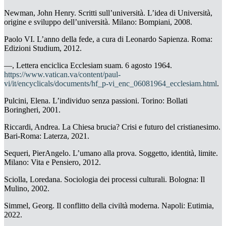
Newman, John Henry.
Scritti sull’università. L’idea di Università,
origine e sviluppo dell’università.
Milano: Bompiani, 2008.
Paolo VI.
L’anno della fede
, a cura di Leonardo Sapienza. Roma:
Edizioni Studium, 2012.
—,
Lettera enciclica
Ecclesiam suam
. 6 agosto 1964.
https://www.vatican.va/content/paul-
vi/it/encyclicals/documents/hf_p-vi_enc_06081964_ecclesiam.html
.
Pulcini, Elena.
L’individuo senza passioni
. Torino: Bollati
Boringheri, 2001.
Riccardi, Andrea.
La Chiesa brucia? Crisi e futuro del cristianesimo
.
Bari-Roma: Laterza, 2021.
Sequeri, PierAngelo.
L’umano
alla prova. Soggetto, identità, limite
.
Milano: Vita e Pensiero, 2012.
Sciolla, Loredana.
Sociologia dei processi culturali
. Bologna: Il
Mulino, 2002.
Simmel, Georg.
Il conflitto della civiltà moderna.
Napoli: Eutimia,
2022.