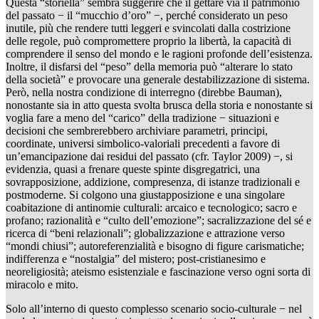
Questa “storiella” sembra suggerire che il gettare via il patrimonio
del passato − il “mucchio d’oro” −, perché considerato un peso
inutile, più che rendere tutti leggeri e svincolati dalla costrizione
delle regole, può compromettere proprio la libertà, la capacità di
comprendere il
senso
del
mondo
e le ragioni profonde dell’esistenza.
Inoltre, il disfarsi del “peso” della memoria può “alterare lo stato
della società” e provocare una generale destabilizzazione di sistema.
Però, nella nostra condizione di
interregno
(direbbe Bauman),
nonostante sia in atto questa
svolta brusca
della storia e nonostante si
voglia fare a meno del “carico” della tradizione
−
situazioni e
decisioni che sembrerebbero archiviare parametri, principi,
coordinate, universi simbolico-valoriali precedenti a favore di
un’emancipazione dai residui del passato (cfr. Taylor 2009)
−
, si
evidenzia, quasi a frenare queste spinte disgregatrici, una
sovrapposizione, addizione,
compresenza
, di istanze tradizionali e
postmoderne. Si colgono una giustapposizione e una singolare
coabitazione di antinomie culturali: arcaico e tecnologico; sacro e
profano; razionalità e “culto dell’emozione”;
sacralizzazione
del
sé
e
ricerca di “beni relazionali”; globalizzazione e attrazione verso
“mondi chiusi”; autoreferenzialità e bisogno di figure carismatiche;
indifferenza e “nostalgia” del mistero; post-cristianesimo e
neoreligiosità; ateismo esistenziale e fascinazione verso ogni sorta di
miracolo e mito.
Solo all’interno di questo complesso scenario socio-culturale − nel