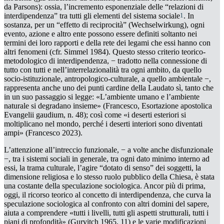
da Parsons): ossia, l’incremento esponenziale delle “relazioni di
1
interdipendenza” tra tutti gli elementi del sistema sociale
. In
sostanza, per un “effetto di reciprocità” (
Wechselwirkung
), ogni
evento, azione e altro ente possono essere definiti soltanto nei
termini dei loro rapporti e della rete dei legami che essi hanno con
altri fenomeni (cfr. Simmel 1984). Questo stesso criterio teorico-
metodologico di
interdipendenza
, − tradotto nella
connessione di
tutto con tutti
e nell
’
interrelazionalità
tra ogni ambito, da quello
socio-
istituzionale, antropologico-culturale, a quello ambientale
−,
rappresenta anche uno dei punti cardine della
Laudato sì,
tanto che
in un suo passaggio si legge: «L’ambiente umano e l’ambiente
naturale si degradano insieme» (Francesco, Esortazione apostolica
Evangelii gaudium
, n. 48); così come «i deserti esteriori si
moltiplicano nel mondo, perché i deserti interiori sono diventati
ampi» (Francesco 2023).
L’attenzione all’intreccio funzionale, − a volte anche disfunzionale
−, tra i sistemi sociali in generale, tra ogni dato minimo interno ad
essi, la trama culturale, l’agire “dotato di senso” dei soggetti, la
dimensione religiosa e lo stesso ruolo pubblico della Chiesa, è stata
una costante della speculazione sociologica. Ancor più di prima,
oggi, il ricorso teorico al concetto di interdipendenza, che curva la
speculazione sociologica al confronto con altri domini del sapere,
aiuta a comprendere «tutti i livelli, tutti gli aspetti strutturali, tutti i
piani di profondità» (Gurvitch 1965, 11) e le varie modificazioni