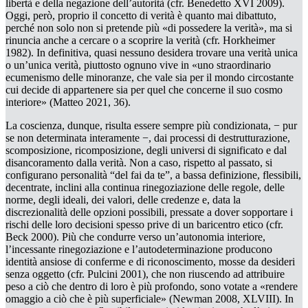
libertà e della negazione dell’autorità (cfr. Benedetto XVI 2009).
Oggi, però, proprio il concetto di verità è quanto mai dibattuto,
perché non solo non si pretende più «di possedere la verità», ma si
rinuncia anche a cercare o a scoprire la verità (cfr. Horkheimer
1982). In definitiva, quasi nessuno desidera trovare
una verità unica
o
un’unica verità
, piuttosto ognuno vive in «uno straordinario
ecumenismo delle minoranze, che vale sia per il mondo circostante
cui decide di appartenere sia per quel che concerne il suo cosmo
interiore» (Matteo 2021, 36).
La coscienza, dunque, risulta essere sempre più condizionata, − pur
se non determinata interamente −, dai processi di destrutturazione,
scomposizione, ricomposizione, degli universi di significato e dal
disancoramento dalla verità. Non a caso, rispetto al passato, si
configurano personalità “del fai da te”,
a
bassa
definizione, flessibili,
decentrate, inclini alla continua rinegoziazione delle regole, delle
norme, degli ideali, dei valori, delle credenze e, data la
discrezionalità delle opzioni possibili, pressate a dover sopportare i
rischi delle loro decisioni spesso prive di un baricentro etico (cfr.
Beck 2000). Più che condurre verso un’autonomia interiore,
l’incessante rinegoziazione e l’autodeterminazione producono
identità ansiose di conferme e di riconoscimento, mosse da desideri
senza oggetto (cfr. Pulcini 2001), che non riuscendo ad attribuire
peso a ciò che dentro di loro è più profondo, sono votate a «rendere
omaggio a ciò che è più superficiale» (Newman 2008, XLVIII). In