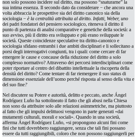
non solo possono incidere sul diritto, ma possono “snaturarne” la
sua intima essenza. Il secondo dato da considerare − che ancora una
volta abbraccia le prospettive sia del diritto canonico sia della
sociologia −
è la centralità attribuita al diritto. Infatti, Weber, uno
dei padri fondatori del pensiero sociologico, riteneva il diritto il
punto di partenza di analisi comparative e genetiche della società: a
suo avviso, più il diritto era sviluppato e più erano sviluppate le
società. Queste coincidenze speculative tra diritto-canonico e
sociologia sfidano entrambi i due ambiti disciplinari e li sollecitano a
porsi degli interrogativi congiunti, tra i quali: come cercare di far
emergere le cause e concause della riduzione del diritto
a solo
complesso normativo?
Attraverso dei percorsi interdisciplinari come
poter riportare al centro del dibattito intellettuale la riscoperta della
densità del diritto? Come tentare di far riemergere il suo
status
di
dimensione essenziale dell’uomo
perché
risposta al senso della vita e
del suo fine
?
Nel discutere su
Potere e autorità, delitto e peccato,
anche Ángel
Rodríguez Luño ha sottolineato il fatto che gli abusi nella Chiesa
non sono da attribuire solo alle relazioni asimmetriche, ma piuttosto
al fatto che gli impulsi delittuosi vengono in parte generati «dai
mutamenti culturali, morali e sociali». Quando in una società,
afferma Ángel Rodríguez Luño, «si propongono alcuni fini come
fini che tutti dovrebbero raggiungere, senza che tali fini possano
essere da tutti raggiungibili, coloro che non possono raggiungerli per