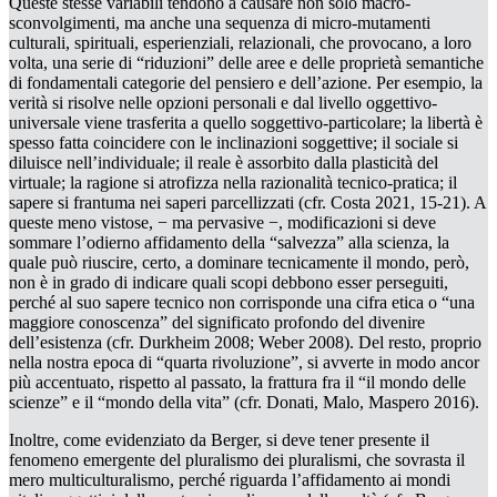
Queste stesse variabili tendono a causare non solo macro-
sconvolgimenti, ma anche una sequenza di micro-mutamenti
culturali, spirituali, esperienziali, relazionali, che provocano, a loro
volta, una serie di “riduzioni” delle aree e delle proprietà semantiche
di fondamentali categorie del pensiero e dell’azione. Per esempio, la
verità si risolve nelle opzioni personali e dal livello
oggettivo-
universale
viene trasferita a quello
soggettivo-particolare
; la libertà è
spesso fatta coincidere con le inclinazioni soggettive; il sociale si
diluisce nell’individuale; il reale è assorbito dalla plasticità del
virtuale; la ragione si atrofizza nella razionalità tecnico-pratica; il
sapere si frantuma nei saperi parcellizzati (cfr. Costa 2021, 15-21). A
queste meno vistose, − ma pervasive −, modificazioni si deve
sommare l’odierno affidamento della “salvezza” alla scienza, la
quale può riuscire, certo, a
dominare tecnicamente il mondo,
però,
non è in grado di indicare quali scopi debbono esser perseguiti,
perché al suo sapere tecnico non corrisponde una cifra etica o “una
maggiore conoscenza” del significato profondo del divenire
dell’esistenza (cfr. Durkheim 2008; Weber 2008). Del resto, proprio
nella nostra epoca di “quarta rivoluzione”, si avverte in modo ancor
più accentuato, rispetto al passato, la frattura fra il “il mondo delle
scienze” e il “mondo della vita” (cfr. Donati, Malo, Maspero 2016).
Inoltre, come evidenziato da Berger, si deve tener presente il
fenomeno emergente del
pluralismo dei pluralismi,
che sovrasta il
mero multiculturalismo, perché riguarda l’affidamento ai mondi