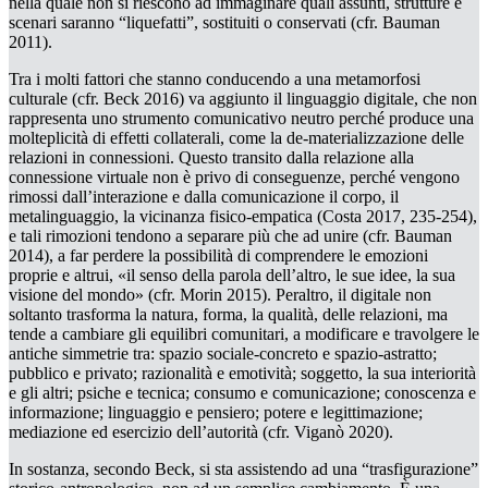
nella quale non si riescono ad immaginare quali assunti, strutture e
scenari saranno “liquefatti”, sostituiti o conservati (cfr. Bauman
2011).
Tra i molti fattori che stanno conducendo a una metamorfosi
culturale (cfr. Beck 2016) va aggiunto il linguaggio digitale, che non
rappresenta uno strumento comunicativo
neutro
perché produce una
molteplicità di effetti collaterali, come la
de-materializzazione
delle
relazioni in connessioni. Questo transito dalla relazione alla
connessione virtuale non è privo di conseguenze, perché vengono
rimossi dall’interazione e dalla comunicazione il corpo, il
metalinguaggio, la vicinanza fisico-empatica (Costa 2017, 235-254),
e tali rimozioni tendono a separare più che ad unire (cfr. Bauman
2014), a far perdere la possibilità di comprendere le emozioni
proprie e altrui, «il senso della parola dell’altro, le sue idee, la sua
visione del mondo» (cfr. Morin 2015). Peraltro, il digitale non
soltanto trasforma la natura, forma, la qualità, delle relazioni, ma
tende a cambiare gli equilibri comunitari, a modificare e travolgere le
antiche simmetrie tra: spazio sociale-concreto e spazio-astratto;
pubblico e privato; razionalità e emotività; soggetto, la sua interiorità
e gli altri; psiche e tecnica; consumo e comunicazione; conoscenza e
informazione; linguaggio e pensiero; potere e legittimazione;
mediazione ed esercizio dell’autorità (cfr. Viganò 2020).
In sostanza, secondo Beck, si sta assistendo ad una “trasfigurazione”