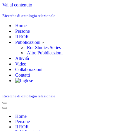
Vai al contenuto
Ricerche di ontologia relazionale
Home
Persone
Il ROR
Pubblicazioni
Ror Studies Series
Altre Pubblicazioni
Attività
Video
Collaborazioni
Contatti
Ricerche di ontologia relazionale
Menu
di
Menu
navigazione
di
Home
navigazione
Persone
Il ROR