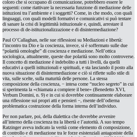
coloro che si occupano di comunicazione, potrebbero essere le
seguenti: come riattivare la necessaria funzione di mediazione delle
istituzioni tra l’ambiente e i soggetti? Come, in che modo, con quali
linguaggi, con quali modelli formativi e comunicativi si può tentare
di sanare la crisi di legittimità istituzionale e, quindi, arrestare il
processo di de-istituzionalizzazione e di disintermediazione?
Paul O’Callaghan, nelle sue riflessioni su
Mediazioni e libertà:
l’incontro tra Dio e la coscienza
, invece, si è soffermato sulle due
“polarità omologhe” di
coscienza e mediazione.
Nell’ottica
sociologica, attualmente, queste due polarità sono molto controverse.
Il concetto di mediazione è indebolito a tutti i livelli, da quelli
educativi a quelli istituzionali e spirituali, e sta lasciando il posto alla
nuova situazione di
disintermediazione
e ciò si riflette sullo stile di
vita, sulle scelte, sulla maturità delle persone. La stessa
composizione della coscienza, − intesa come “nucleo segreto” in cui
si sperimenta la «chiamata a compiere il bene» (Benedetto XVI,
Verbum Domini
, n. 9) e in cui si dovrebbe continuamente elaborare
una riflessione sui propri atti e pensieri −, risente dell’odierna
problematica costruzione della
forma interna
dell’individuo.
Per non parlare, poi, della dialettica che dovrebbe avvenire
all’interno della coscienza tra la
libertà
e l’
autorità
. A suo tempo
Ratzinger aveva indicato la
verità
come elemento di composizione,
di controllo e di mediazione tra le forze esistenziali antagoniste della