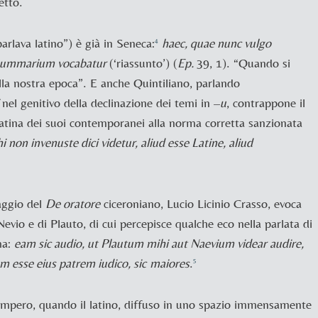
etto.
parlava latino”) è già in
Seneca:
haec, quae nunc vulgo
4
summarium vocabatur
(‘riassunto’) (
Ep.
39, 1). “Quando si
ella nostra epoca”. E anche
Quintiliano, parlando
i
nel genitivo della declinazione dei temi in –
u
, contrappone il
 latina dei suoi contemporanei alla norma corretta sanzionata
i non invenuste dici videtur, aliud esse Latine, aliud
aggio del
De oratore
ciceroniano,
Lucio Licinio Crasso, evoca
Nevio e di
Plauto, di cui percepisce qualche eco nella parlata di
ma:
eam sic audio, ut Plautum mihi aut Naevium videar audire,
m esse eius patrem iudico, sic
maiores
.
5
l’impero, quando il latino, diffuso in uno spazio immensamente