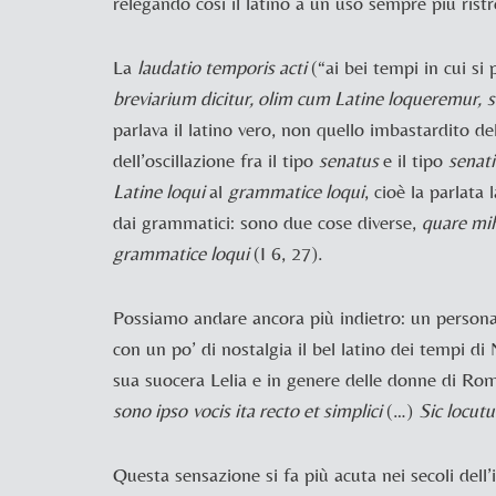
relegando così il latino a un uso sempre più ristr
La
laudatio temporis acti
(“ai bei tempi in cui si 
breviarium dicitur, olim cum Latine loqueremur,
parlava il latino vero, non quello imbastardito d
dell’oscillazione fra il tipo
senatus
e il tipo
senat
Latine loqui
al
grammatice loqui
, cioè la parlata
dai grammatici: sono due cose diverse,
quare mih
grammatice loqui
(
I 6, 27).
Possiamo andare ancora più indietro: un person
con un po’ di nostalgia il bel latino dei tempi di
sua suocera Lelia e in genere delle donne di Ro
sono ipso
vocis ita recto et simplici
(…)
Sic locutu
Questa sensazione si fa più acuta nei secoli del