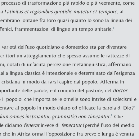
un processo di trasformazione più rapido e più veemente, come
sa Latinitas et regionibus quotidie mutetur et
tempore
, al
 sembrano lontane fra loro quasi quanto lo sono la lingua dei
ei Fenici, frammentazioni di lingue un tempo unitarie.
6
e varietà dell’uso quotidiano e domestico sta per diventare
 scrittori un atteggiamento che spesso assume le fattezze di
ani, dotati di un’acuta percezione metalinguistica, affermano
lla lingua classica è intenzionale e determinato dall’esigenza
e cristiana in modo da farsi capire dal popolo. Afferma in
mportante delle parole, e il compito del pastore, del
doctor
re il popolo: che importa se le omelie sono intrise di solecismi e
sentare al popolo in modo chiaro ed efficace la parola di Dio?
7
dum omnes instruantur, grammatici non
timeantur
.
Che
8
ole diciamo
fenerat
invece di
feneratur
(perché l’uso del medio
to che in Africa ormai l’opposizione fra breve e lunga è venuta