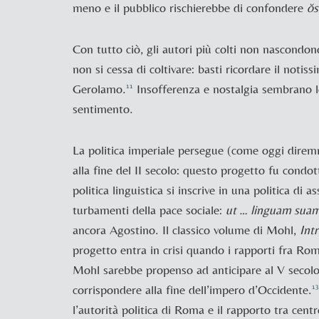
meno e il pubblico rischierebbe di confondere
ŏ
Con tutto ciò, gli autori più colti non nascondon
non si cessa di coltivare: basti ricordare il notis
Gerolamo.
Insofferenza e nostalgia sembrano 
11
sentimento.
La politica imperiale persegue (come oggi direm
alla fine del II secolo: questo progetto fu condo
politica linguistica si inscrive in una politica di
turbamenti della pace sociale:
ut
… linguam suam 
ancora
Agostino. Il classico volume di
Mohl,
Int
progetto entra in crisi quando i rapporti fra Rom
Mohl sarebbe propenso ad anticipare al V secolo l’
corrispondere alla fine dell’impero d’Occidente.
13
l’autorità politica di Roma e il rapporto tra centr