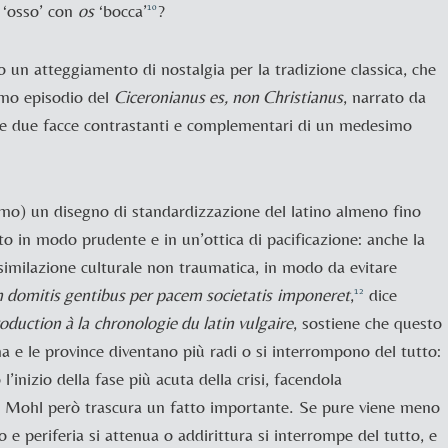
s
‘osso’ con
o
s
‘bocca’
?
10
o un atteggiamento di nostalgia per la tradizione classica, che
simo episodio del
Ciceronianus es, non Christianus
, narrato da
le due facce contrastanti e complementari di un medesimo
mo) un disegno di standardizzazione del latino almeno fino
tto in modo prudente e in un’ottica di pacificazione: anche la
 assimilazione culturale non traumatica, in modo da evitare
domitis gentibus per pacem societatis
imponeret
,
dice
12
roduction
à la
chronologie du latin vulgaire
, sostiene che questo
a e le province diventano più radi o si interrompono del tutto:
inizio della fase più acuta della crisi, facendola
Mohl però trascura un fatto importante. Se pure viene meno
o e periferia si attenua o addirittura si interrompe del tutto, e