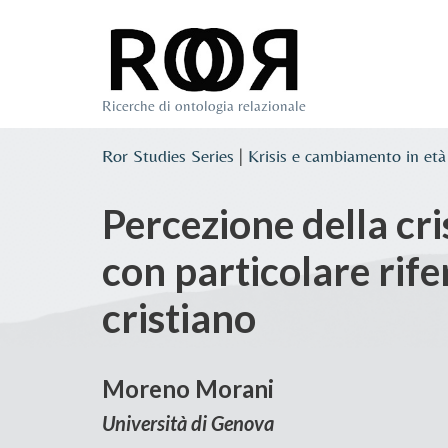
Vai
al
Ricerche di ontologia relazionale
contenuto
Ror Studies Series
|
Krisis e cambiamento in età
Percezione della cris
con particolare rife
cristiano
Moreno Morani
Università di Genova