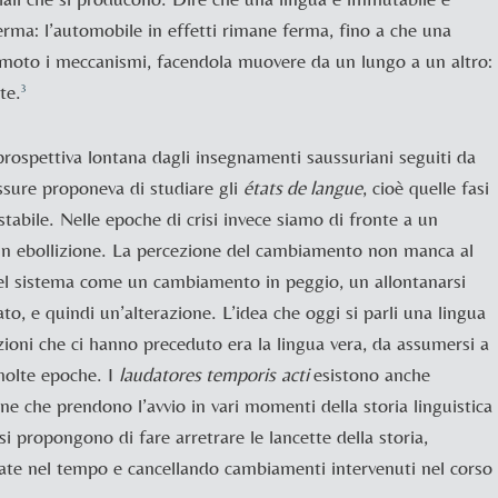
rma: l’automobile in effetti rimane ferma, fino a che una
moto i meccanismi, facendola muovere da un lungo a un altro:
te.
3
rospettiva lontana dagli insegnamenti saussuriani seguiti da
sure proponeva di studiare gli
états de langue
, cioè quelle fasi
 stabile. Nelle epoche di crisi invece siamo di fronte a un
a in ebollizione. La percezione del cambiamento non manca al
del sistema come un cambiamento in peggio, un allontanarsi
ato, e quindi un’alterazione. L’idea che oggi si parli una lingua
zioni che ci hanno preceduto era la lingua vera, da assumersi a
molte epoche. I
laudatores temporis
acti
esistono anche
ne che prendono l’avvio in vari momenti della storia linguistica
 si propongono di fare arretrare le lancette della storia,
ate nel tempo e cancellando cambiamenti intervenuti nel corso