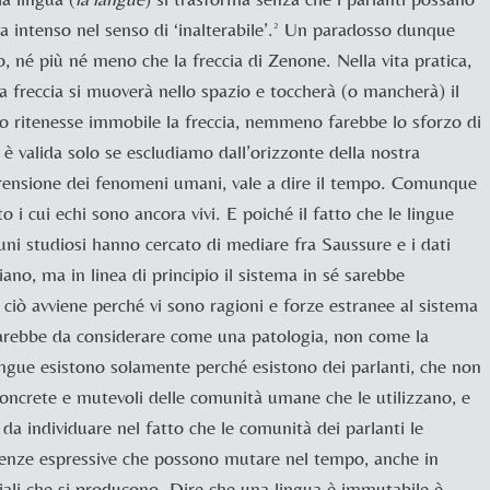
 intenso nel senso di ‘inalterabile’.
Un paradosso dunque
2
o, né più né meno che la freccia di
Zenone. Nella vita pratica,
a freccia si muoverà nello spazio e toccherà (o mancherà) il
ro ritenesse immobile la freccia, nemmeno farebbe lo sforzo di
a è valida solo se escludiamo dall’orizzonte della nostra
rensione dei fenomeni umani, vale a dire il tempo. Comunque
o i cui echi sono ancora vivi. E poiché il fatto che le lingue
uni studiosi hanno cercato di mediare fra
Saussure e i dati
ano, ma in linea di principio il sistema in sé sarebbe
ciò avviene perché vi sono ragioni e forze estranee al sistema
sarebbe da considerare come una patologia, non come la
lingue esistono solamente perché esistono dei parlanti, che non
 concrete e mutevoli delle comunità umane che le utilizzano, e
da individuare nel fatto che le comunità dei parlanti le
igenze espressive che possono mutare nel tempo, anche in
ciali che si producono. Dire che una lingua è immutabile è