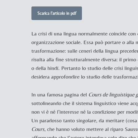
Scarica l’articolo in pdf
La crisi di una lingua normalmente coincide con ep
organizzazione sociale. Essa può portare o alla 
trasformazione: sulle ceneri della lingua preced
risulta alla fine strutturalmente diversa: il primo
o della hindī. Pertanto lo studio delle crisi ling
desidera approfondire lo studio delle trasformazi
In una famosa pagina del
Cours de linguistique 
sottolineando che il sistema linguistico viene ac
non vi è né l’interesse né la condizione per modif
Un paradosso tanto singolare, da meritare (cosa 
Cours
, che hanno voluto mettere al riparo
Saussu
affermando che l’autore intendeva solo dire che l