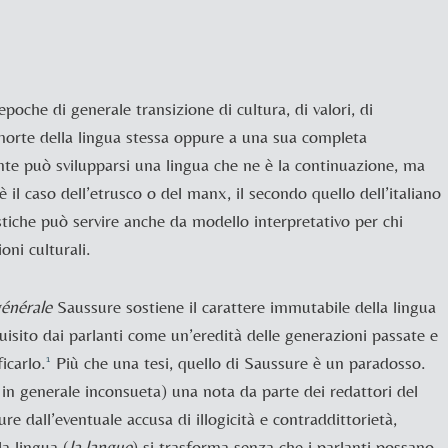
oche di generale transizione di cultura, di valori, di
morte della lingua stessa oppure a una sua completa
ente può svilupparsi una lingua che ne è la continuazione, ma
 è il caso dell’etrusco o del manx, il secondo quello dell’italiano
uistiche può servire anche da modello interpretativo per chi
oni culturali.
g
én
érale
Saussure sostiene il carattere immutabile della lingua
quisito dai parlanti come un’eredità delle generazioni passate e
icarlo.
Più che una tesi, quello di
Saussure è un paradosso.
1
in generale inconsueta) una nota da parte dei redattori del
re dall’eventuale accusa di illogicità e contraddittorietà,
a lingua (
la langue
) si trasforma senza che i parlanti possano