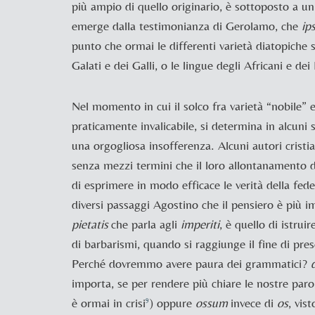
più ampio di quello originario, è sottoposto a 
emerge dalla testimonianza di
Gerolamo, che
ip
punto che ormai le differenti varietà diatopiche
Galati e dei Galli, o le lingue degli Africani e d
Nel momento in cui il solco fra varietà “nobile” 
praticamente invalicabile, si determina in alcuni
una orgogliosa insofferenza. Alcuni autori cristi
senza mezzi termini che il loro allontanamento da
di esprimere in modo efficace le verità della fed
diversi passaggi
Agostino che il pensiero è più i
pietatis
che parla agli
imperiti
, è quello di istrui
di barbarismi, quando si raggiunge il fine di pre
Perché dovremmo avere paura dei grammatici?
importa, se per rendere più chiare le nostre par
è ormai in crisi
) oppure
ossum
invece di
os
, vis
9