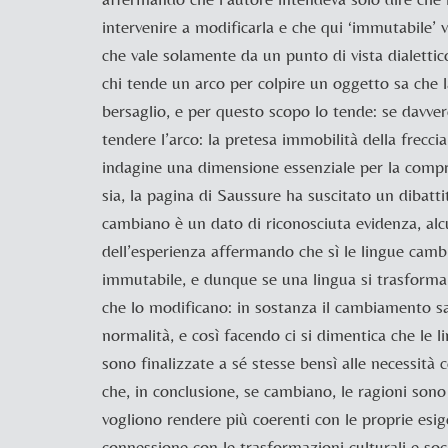
intervenire a modificarla e che qui ‘immutabile’ va
che vale solamente da un punto di vista dialettic
chi tende un arco per colpire un oggetto sa che l
bersaglio, e per questo scopo lo tende: se davve
tendere l’arco: la pretesa immobilità della frecci
indagine una dimensione essenziale per la comp
sia, la pagina di
Saussure ha suscitato un dibattit
cambiano è un dato di riconosciuta evidenza, alc
dell’esperienza affermando che sì le lingue cambi
immutabile, e dunque se una lingua si trasforma 
che lo modificano: in sostanza il cambiamento 
normalità, e così facendo ci si dimentica che le 
sono finalizzate a sé stesse bensì alle necessità
che, in conclusione, se cambiano, le ragioni sono 
vogliono rendere più coerenti con le proprie es
connessione con le trasformazioni culturali e so